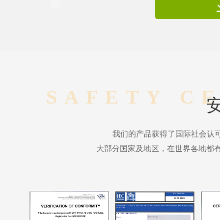
SAFETY C
我们的产品获得了国际社会认
大部分国家及地区，在世界各地都