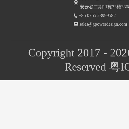
安云谷二期11栋33楼330
+86 0755 23999582
sales@gpowerdesign.com
Copyright 2017 - 202
Reserved 粤