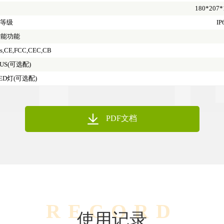
180*207
护等级
IP
智能功能
s,CE,FCC,CEC,CB
US(可选配)
ED灯(可选配)
PDF文档
RECORD
使用记录