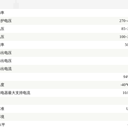
功率
保护电压
270~
电压
85~
电压
100~
频率
5
输出电压
输出电压
输出电流
9
温度
-40
继电器最大支持电流
10
标准
环境
水平