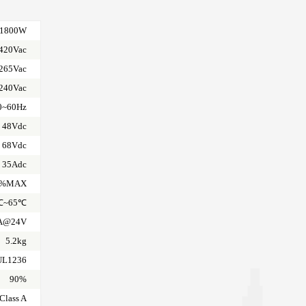
1800W
420Vac
265Vac
240Vac
0~60Hz
48Vdc
68Vdc
35Adc
4%MAX
℃~65℃
A@24V
5.2kg
UL1236
90%
Class A