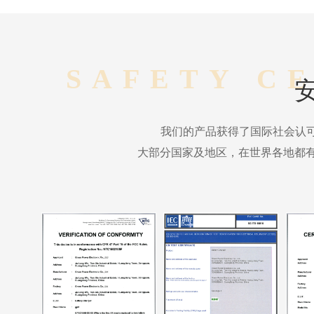
SAFETY C
我们的产品获得了国际社会认
大部分国家及地区，在世界各地都